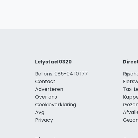
Lelystad 0320
Direc
Bel ons: 085-04 10 177
Rijsch
Contact
Fietsw
Adverteren
Taxi L
Over ons
Kappe
Cookieverklaring
Gezon
Avg
Afvall
Privacy
Gezon