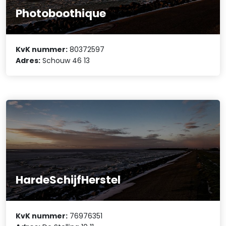
Photoboothique
KvK nummer:
80372597
Adres:
Schouw 46 13
HardeSchijfHerstel
KvK nummer:
76976351