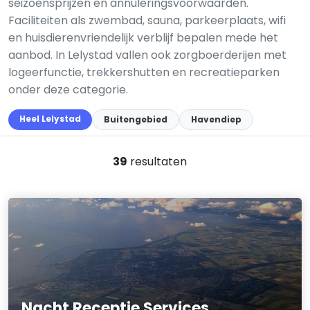
seizoensprijzen en annuleringsvoorwaarden.
Faciliteiten als zwembad, sauna, parkeerplaats, wifi
en huisdierenvriendelijk verblijf bepalen mede het
aanbod. In Lelystad vallen ook zorgboerderijen met
logeerfunctie, trekkershutten en recreatieparken
onder deze categorie.
Heel Lelystad
Buitengebied
Havendiep
39
resultaten
Nacht Receptie Services