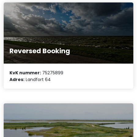
Reversed Booking
KvK nummer:
75275899
Adres:
Landfort 64