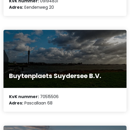
KvK nummer:
09194831
Adres:
Eendenweg 20
Buytenplaets Suydersee B.V.
KvK nummer:
70515506
Adres:
Pascallaan 68