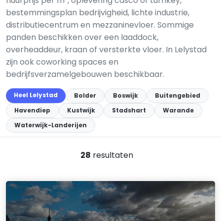
huurprijs per m², oplevering casco of turnkey,
bestemmingsplan bedrijvigheid, lichte industrie,
distributiecentrum en mezzaninevloer. Sommige
panden beschikken over een laaddock,
overheaddeur, kraan of versterkte vloer. In Lelystad
zijn ook coworking spaces en
bedrijfsverzamelgebouwen beschikbaar.
Heel Lelystad
Bolder
Boswijk
Buitengebied
Havendiep
Kustwijk
Stadshart
Warande
Waterwijk-Landerijen
28
resultaten