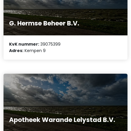
G. Hermse Beheer B.V.
KvK nummer:
39075399
Adres:
Kempen 9
Apotheek Warande Lelystad B.V.