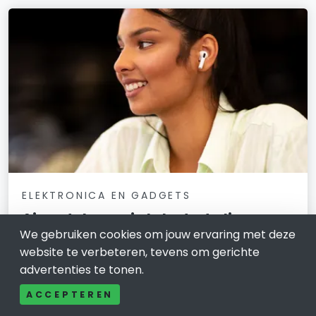
ELEKTRONICA EN GADGETS
Airpods kopen in Lelystad: slim,
We gebruiken cookies om jouw ervaring met deze
stijlvol én dichtbij geregeld
website te verbeteren, tevens om gerichte
30 juni 2025
advertenties te tonen.
Ze zijn haast niet meer weg te denken uit het
ACCEPTEREN
straatbeeld: de draadloze oordopjes van Apple. Tijdens