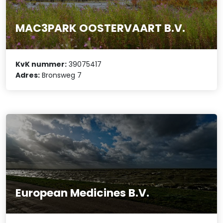
MAC3PARK OOSTERVAART B.V.
KvK nummer:
39075417
Adres:
Bronsweg 7
European Medicines B.V.