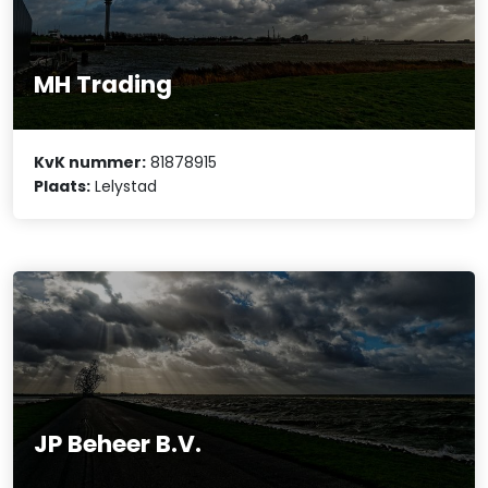
MH Trading
KvK nummer:
81878915
Plaats:
Lelystad
JP Beheer B.V.