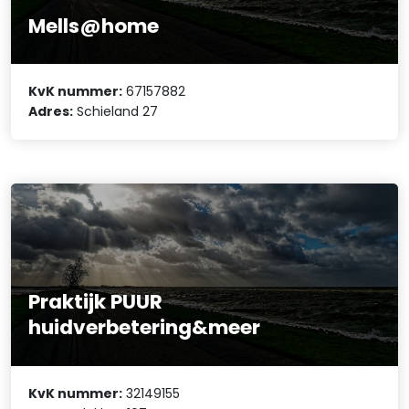
Mells@home
KvK nummer:
67157882
Adres:
Schieland 27
Praktijk PUUR
huidverbetering&meer
KvK nummer:
32149155