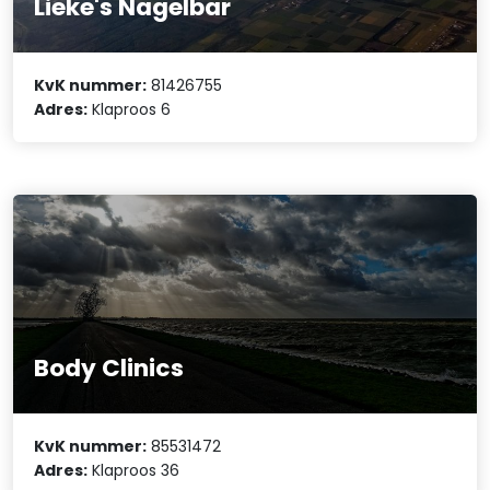
Lieke's Nagelbar
KvK nummer:
81426755
Adres:
Klaproos 6
Body Clinics
KvK nummer:
85531472
Adres:
Klaproos 36