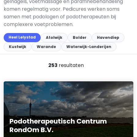
gelnagels, voetmassage en paraffinebehandeling
komen regelmatig voor. Pedicures werken soms
samen met podologen of podotherapeuten bij
complexere voetproblemen.
Heel Lelystad
Atolwijk
Bolder
Havendiep
Kustwijk
Warande
Waterwijk-Landerijen
253
resultaten
Podotherapeutisch Centrum
RondOm B.V.