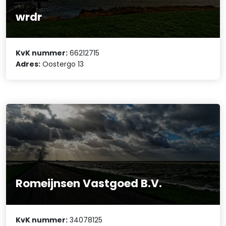
wrdr
KvK nummer:
66212715
Adres:
Oostergo 13
Romeijnsen Vastgoed B.V.
KvK nummer:
34078125