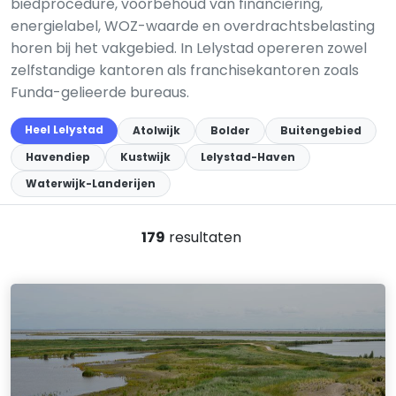
biedprocedure, voorbehoud van financiering,
energielabel, WOZ-waarde en overdrachtsbelasting
horen bij het vakgebied. In Lelystad opereren zowel
zelfstandige kantoren als franchisekantoren zoals
Funda-gelieerde bureaus.
Heel Lelystad
Atolwijk
Bolder
Buitengebied
Havendiep
Kustwijk
Lelystad-Haven
Waterwijk-Landerijen
179
resultaten