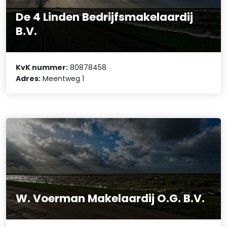
De 4 Linden Bedrijfsmakelaardij
B.V.
KvK nummer:
80878458
Adres:
Meentweg 1
W. Voerman Makelaardij O.G. B.V.