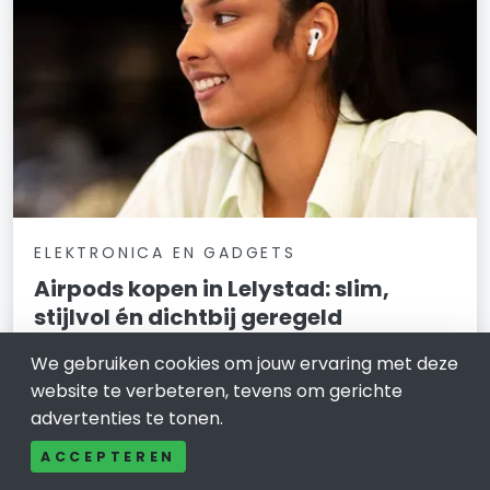
ELEKTRONICA EN GADGETS
Airpods kopen in Lelystad: slim,
stijlvol én dichtbij geregeld
30 juni 2025
We gebruiken cookies om jouw ervaring met deze
website te verbeteren, tevens om gerichte
Ze zijn haast niet meer weg te denken uit het
advertenties te tonen.
straatbeeld: de draadloze oordopjes van Apple. Tijdens
een wandeling in het Belevenissenbos, in de bus naar
ACCEPTEREN
het station of gewoon in de sportschool — Airpods zie