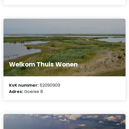
Welkom Thuis Wonen
KvK nummer:
62090909
Adres:
Goeree 8