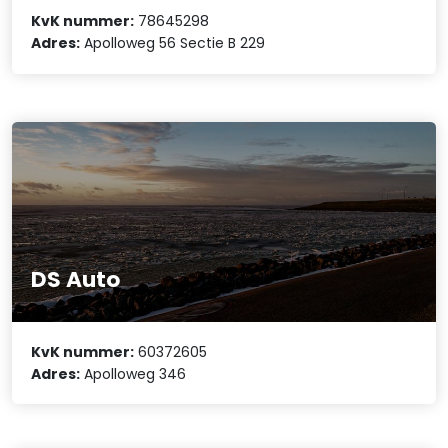
KvK nummer:
78645298
Adres:
Apolloweg 56 Sectie B 229
DS Auto
KvK nummer:
60372605
Adres:
Apolloweg 346