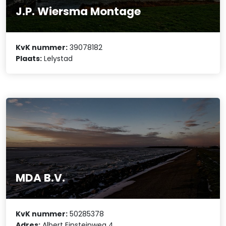
J.P. Wiersma Montage
KvK nummer:
39078182
Plaats:
Lelystad
MDA B.V.
KvK nummer:
50285378
Adres:
Albert Einsteinweg 4