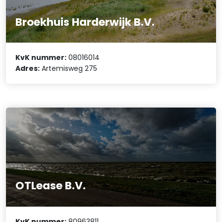
Broekhuis Harderwijk B.V.
KvK nummer:
08016014
Adres:
Artemisweg 275
OTLease B.V.
KvK nummer:
80963811