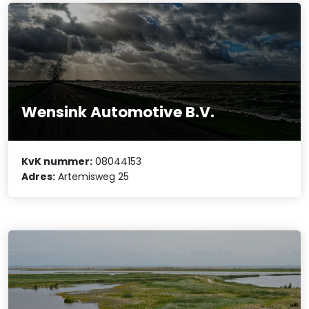
Wensink Automotive B.V.
KvK nummer:
08044153
Adres:
Artemisweg 25