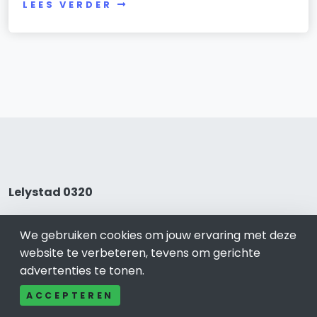
LEES VERDER
Lelystad 0320
Bel ons: 085-04 10 177
We gebruiken cookies om jouw ervaring met deze
Contact
website te verbeteren, tevens om gerichte
Adverteren
advertenties te tonen.
Over ons
Cookieverklaring
ACCEPTEREN
Avg