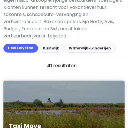
eigen risico-afkoop en jonge bestuurders-toeslagen.
Klanten kunnen terecht voor vakantieverhuur,
zakenreis, schadeauto-vervanging en
verhuistransport. Bekende spelers zijn Hertz, Avis,
Budget, Europcar en Sixt, naast lokale
verhuurbedrijven in Lelystad.
Heel Lelystad
Kustwijk
Waterwijk-Landerijen
41
resultaten
Taxi Move