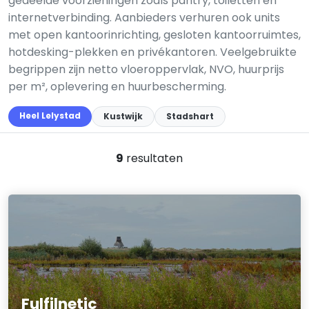
gedeelde voorzieningen zoals pantry, toiletten en
internetverbinding. Aanbieders verhuren ook units
met open kantoorinrichting, gesloten kantoorruimtes,
hotdesking-plekken en privékantoren. Veelgebruikte
begrippen zijn netto vloeroppervlak, NVO, huurprijs
per m², oplevering en huurbescherming.
Heel Lelystad
Kustwijk
Stadshart
9
resultaten
Fulfilnetic