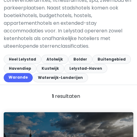
conferentieruimtes, fitnessruimtes, spa, zwembad en
parkeerplaatsen. Naast stadshotels komen ook
boetiekhotels, budgethotels, hostels,
appartementhotels en extended-stay
accommodaties voor. In Lelystad opereren zowel
ketenhotels als onafhankelijke hoteliers met
uiteenlopende sterrenclassificaties.
Heel Lelystad
Atolwijk
Bolder
Buitengebied
Havendiep
Kustwijk
Lelystad-Haven
Warande
Waterwijk-Landerijen
1
resultaten