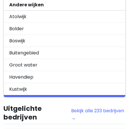
Andere wijken
Atolwijk
Bolder
Boswijk
Buitengebied
Groot water
Havendiep
Kustwijk
Lelystad-Haven
Uitgelichte
Bekijk alle 233 bedrijven
Stadshart
bedrijven
→
Warande