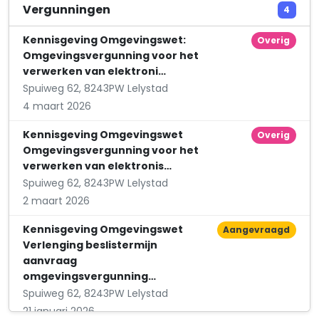
Loodgietersbedrijf De Vos
Vergunningen
4
Zuidersluisweg 69 A 13
Kennisgeving Omgevingswet:
Overig
Omgevingsvergunning voor het
verwerken van elektroni…
Spuiweg 62, 8243PW Lelystad
4 maart 2026
Kennisgeving Omgevingswet
Overig
Omgevingsvergunning voor het
verwerken van elektronis…
Spuiweg 62, 8243PW Lelystad
2 maart 2026
Kennisgeving Omgevingswet
Aangevraagd
Verlenging beslistermijn
aanvraag
omgevingsvergunning…
Spuiweg 62, 8243PW Lelystad
21 januari 2026