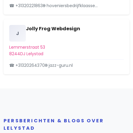
☎ +31320221863
🌐 hoveniersbedrijfklaasse…
Jolly Frog Webdesign
J
Lemmerstraat 53
8244DJ Lelystad
☎ +31320264370
🌐 jazz-guru.nl
PERSBERICHTEN & BLOGS OVER
LELYSTAD