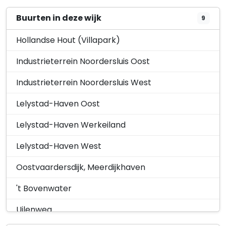
Kennisgeving Omgevingswet
Aangevraagd
Buurten in deze wijk
9
Ingediende aanvraag voor een
omgevingsvergunning Loca…
Hollandse Hout (Villapark)
Spuiweg 62, 8243PW Lelystad
Industrieterrein Noordersluis Oost
17 september 2025
Industrieterrein Noordersluis West
Lelystad-Haven Oost
Lelystad-Haven Werkeiland
Lelystad-Haven West
Oostvaardersdijk, Meerdijkhaven
't Bovenwater
Uilenweg