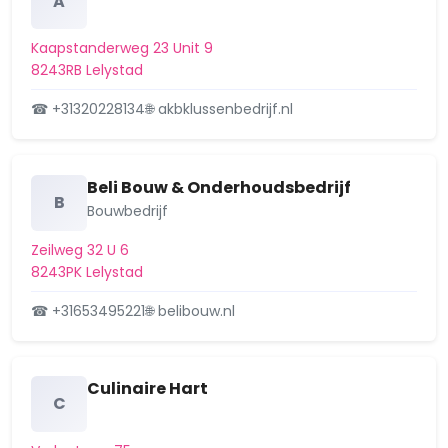
A
Kaapstanderweg 23 Unit 9
8243RB Lelystad
☎ +31320228134
🌐 akbklussenbedrijf.nl
Beli Bouw & Onderhoudsbedrijf
B
Bouwbedrijf
Zeilweg 32 U 6
8243PK Lelystad
☎ +31653495221
🌐 belibouw.nl
Culinaire Hart
C