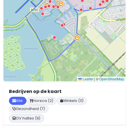
Leaflet
|
©
OpenStreetMap
Bedrijven op de kaart
Alle
Horeca (2)
Winkels (11)
Gezondheid (7)
OV haltes (9)