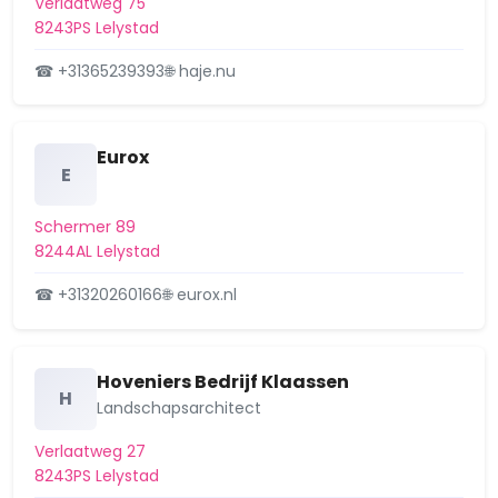
Verlaatweg 75
8243PS Lelystad
☎ +31365239393
🌐 haje.nu
Eurox
E
Schermer 89
8244AL Lelystad
☎ +31320260166
🌐 eurox.nl
Hoveniers Bedrijf Klaassen
H
Landschapsarchitect
Verlaatweg 27
8243PS Lelystad