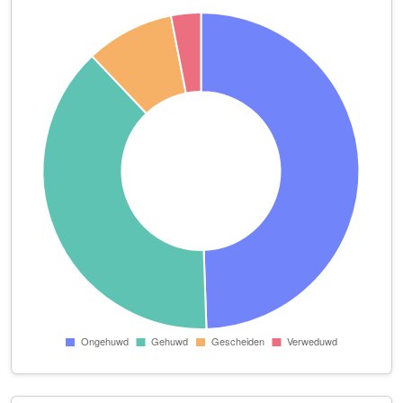
Infradijk
Zeilweg 14
Justdata B.V.
Kolkweg 20 P 1
Justdeta B.V.
Kolkweg 20 P 1
Krijger Coating
Schutweg 46 P 9
Kunbi Invest
Kaapstanderweg 23 Unit 11
Laura Visser
Kolkweg 20 P 36
Lelyfoto
Schutweg 46 P 2