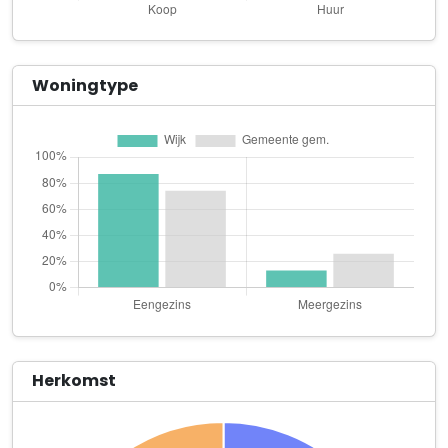
Concern voor Werk N.V.
Vaartweg 67
detattooshop.nl
Woningtype
Kolkweg 20 P 15
Devi Hairfashion
Kolkweg 20 P 20
DiBis Benelux B.V.
Zuiveringweg 78
Dutch Event Carpets B.V.
Noordersluisweg 19
E-Agri Exchange B.V.
Hollandse Hout 195
Herkomst
EnerQi In BalanS
Schermer 88