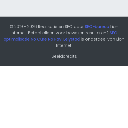
© 2019 - 2026 Realisatie en SEO door
SEO-bureau
Lion
Internet. Betaal alleen voor bewezen resultaten?
SEO
optimalisatie No Cure No Pay
.
Lelystad
is onderdeel van Lion
Internet.
Beeldcredits