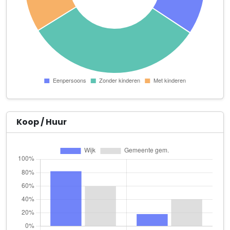
AJ's Corvette Clinic
Verlaatweg 37
Arbo Excellent
Diemenstraat 5
Arly Trading
Bolderweg 2 A 1e verdieping
A.S.I. (Alberts Specials International)
Werfweg 31 A
Koop / Huur
Baroud Enterprises
Zeilweg 32 U 2
Beautysalon Devorah Salazar
Kolkweg 20 P 26
Benyi Dartspromotions
Spakenburglaan 33