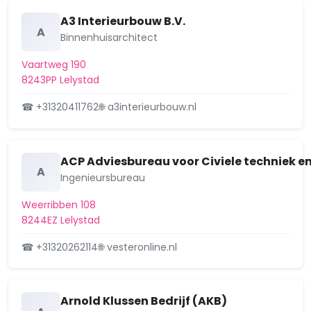
Waterwijk-Landerijen
A3 Interieurbouw B.V.
A
Binnenhuisarchitect
Zuiderzeewijk
Vaartweg 190
8243PP Lelystad
☎ +31320411762
🌐 a3interieurbouw.nl
ACP Adviesbureau voor Civiele techniek
A
Ingenieursbureau
Weerribben 108
8244EZ Lelystad
☎ +31320262114
🌐 vesteronline.nl
Arnold Klussen Bedrijf (AKB)