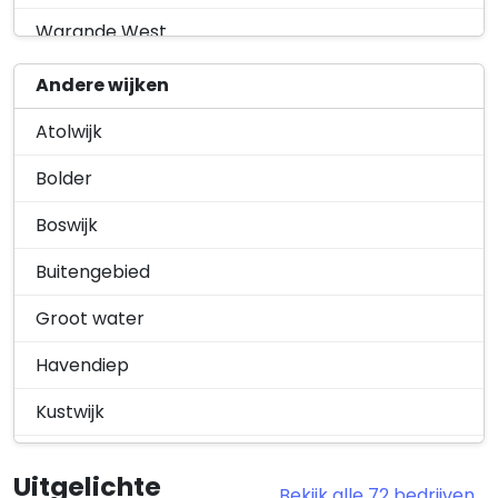
Warande West
Warande Zuid
Andere wijken
Woonhavenpad
Atolwijk
Bolder
Boswijk
Buitengebied
Groot water
Havendiep
Kustwijk
Lelystad-Haven
Uitgelichte
Bekijk alle 72 bedrijven