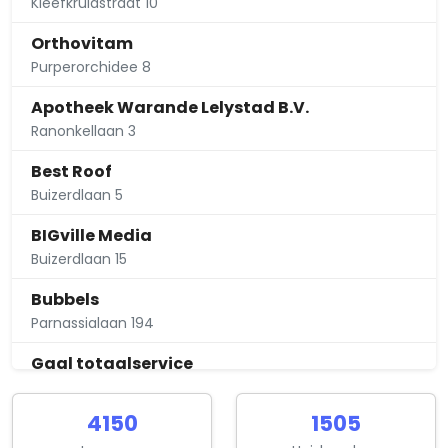
Kleefkruidstraat 10
Orthovitam
Purperorchidee 8
Apotheek Warande Lelystad B.V.
Ranonkellaan 3
Best Roof
Buizerdlaan 5
BIGville Media
Buizerdlaan 15
Bubbels
Parnassialaan 194
Gaal totaalservice
Pinksterbloemlaan 66
4150
1505
Moeder & Ik