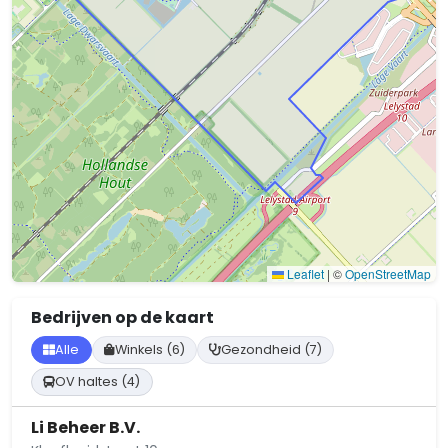
Leaflet
|
©
OpenStreetMap
Bedrijven op de kaart
Alle
Winkels (6)
Gezondheid (7)
OV haltes (4)
Li Beheer B.V.