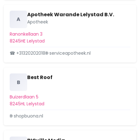
Apotheek Warande Lelystad B.V.
A
Apotheek
Ranonkellaan 3
8245HE Lelystad
☎ +31320202018
🌐 serviceapotheek.nl
Best Roof
B
Buizerdlaan 5
8245HL Lelystad
🌐 shopbuona.nl