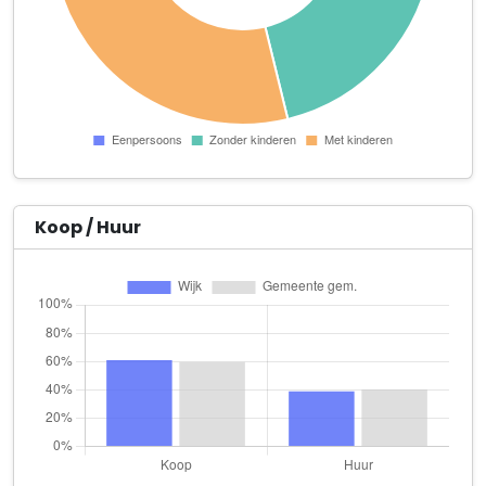
Zonnedauwlaan 36
weAdapt
Haagwinde 1
Aafer Zorgt
Buizerdlaan 36
AW Montage & Vastgoedonderhoud
Penningkruidstraat 26
Koop / Huur
Azemina de mondhygiëniste
Zevensterstraat 22
Bijlard Secretariaats- en Notuleerservice
Kamille 18
CPO onsite
Dotterbloemhof 88
DEB.sec