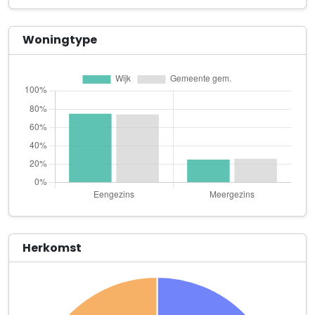
De Sperwer 138
Driven Drivers Safe Packages
Woningtype
Herfstorchidee 27
Enjoy Services & Development B.V.
Zuiderpoort 4
F.J.T. Vastgoed
Buizerdlaan 34
Goldenstone Holding B.V.
Waterbies 6
HR Elektrotechniek
Zeepkruidstraat 132
Herkomst
Ingenium
Buizerdlaan 34
KolMar O&A