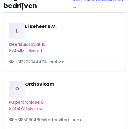
Stadshart
bedrijven
→
Warande
Waterwijk-Landerijen
Li Beheer B.V.
L
Zuiderzeewijk
Kleefkruidstraat 10
8245JM Lelystad
☎ +31320234447
🌐 librobv.nl
Orthovitam
O
Purperorchidee 8
8245LW Lelystad
☎ +31850604805
🌐 orthovitam.com