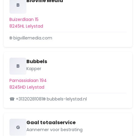
BIGville Media
B
Buizerdlaan 15
8245HL Lelystad
🌐 bigvillemedia.com
Bubbels
B
Kapper
Parnassialaan 194
8245HD Lelystad
☎ +31320281081
🌐 bubbels-lelystad.nl
Gaal totaalservice
G
Aannemer voor bestrating