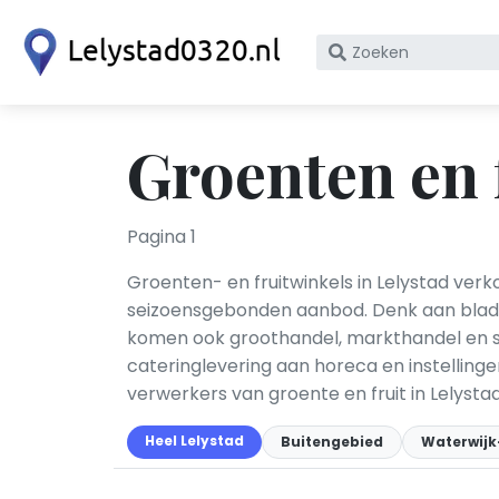
Zoek
op
bedrijfsnaam
of
Groenten en f
KvK
nummer
Pagina 1
Groenten- en fruitwinkels in Lelystad ver
seizoensgebonden aanbod. Denk aan bladgro
komen ook groothandel, markthandel en s
cateringlevering aan horeca en instellinge
verwerkers van groente en fruit in Lelystad
Heel Lelystad
Buitengebied
Waterwijk