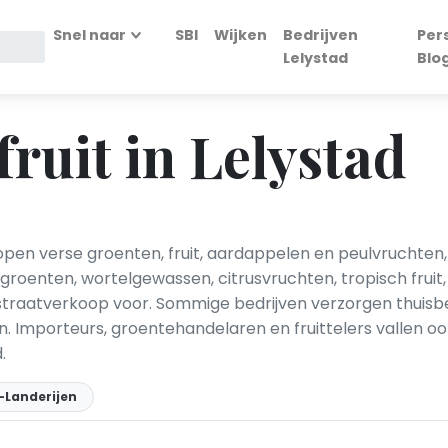
Snel naar
SBI
Wijken
Bedrijven
Per
Lelystad
Blo
ruit in Lelystad
kopen verse groenten, fruit, aardappelen en peulvruchten
enten, wortelgewassen, citrusvruchten, tropisch fruit, 
traatverkoop voor. Sommige bedrijven verzorgen thuisb
n. Importeurs, groentehandelaren en fruittelers vallen o
.
-Landerijen