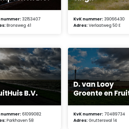
 nummer:
32153407
KvK nummer:
39066430
es:
Bronsweg 41
Adres:
Verlaatweg 50 E
D. van Looy
uitHuis B.V.
Groente en Frui
 nummer:
61099082
KvK nummer:
70489734
es:
Parkhaven 58
Adres:
Grutterswal 14