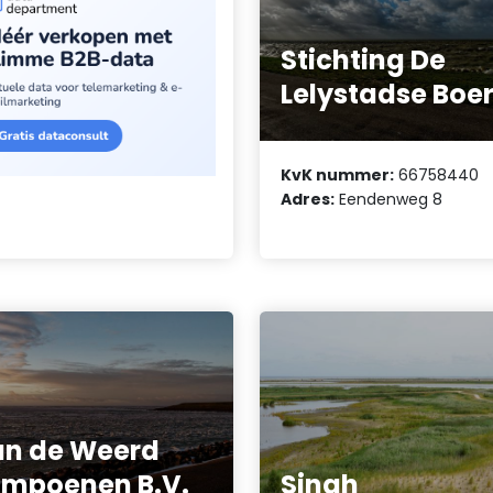
Stichting De
Lelystadse Boe
KvK nummer:
66758440
Adres:
Eendenweg 8
n de Weerd
mpoenen B.V.
Singh