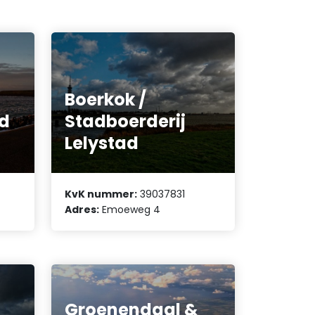
Boerkok /
od
Stadboerderij
Lelystad
KvK nummer:
39037831
Adres:
Emoeweg 4
Groenendaal &