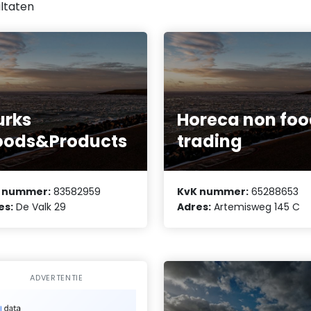
ltaten
urks
Horeca non fo
oods&Products
trading
 nummer:
83582959
KvK nummer:
65288653
es:
De Valk 29
Adres:
Artemisweg 145 C
ADVERTENTIE