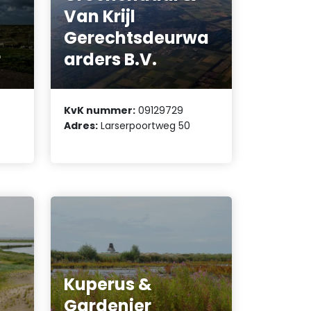
Van Krijl
Gerechtsdeurwa
r
arders B.V.
KvK nummer:
09129729
Adres:
Larserpoortweg 50
Kuperus &
Gardenier